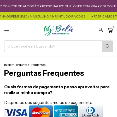
T COM TOK DE ALGODÃO ♥ PERSONALIZE QUALQUER ESTAMPA ♥ COLOQUE SU
HOS FEMINIMO / MASCULINO / INFANTIL DO P AO XG3
♥ FABRICAMOS TO
0
Início
>
Perguntas Frequentes
Perguntas Frequentes
Quais formas de pagamento posso aproveitar para
realizar minha compra?
Dispomos dos seguintes meios de pagamento: