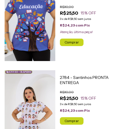
R$30,00
R$25,50
15
% OFF
3
x
de
R$8,50
sem juros
R$24,23
com
Pix
Atenção, última peça!
Comprar
🚀 ENVIO + RÁPIDO
2784 - Santinhos PRONTA
ENTREGA
R$30,00
R$25,50
15
% OFF
3
x
de
R$8,50
sem juros
R$24,23
com
Pix
Comprar