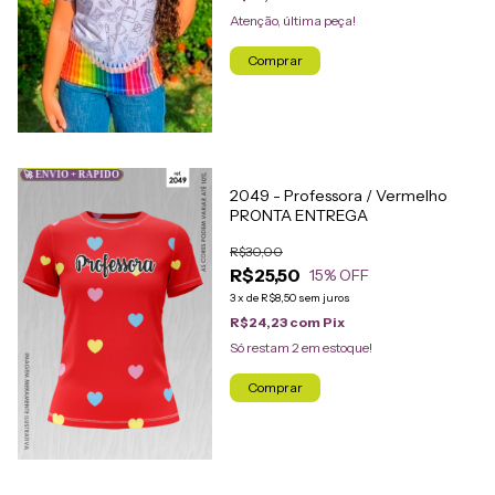
Atenção, última peça!
Comprar
🚀 ENVIO + RÁPIDO
2049 - Professora / Vermelho
PRONTA ENTREGA
R$30,00
R$25,50
15
% OFF
3
x
de
R$8,50
sem juros
R$24,23
com
Pix
Só restam
2
em estoque!
Comprar