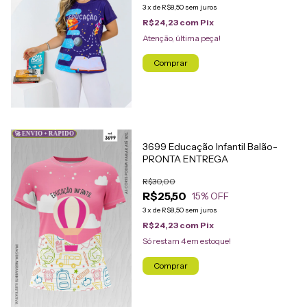
3
x
de
R$8,50
sem juros
R$24,23
com
Pix
Atenção, última peça!
Comprar
🚀 ENVIO + RÁPIDO
3699 Educação Infantil Balão-
PRONTA ENTREGA
R$30,00
R$25,50
15
% OFF
3
x
de
R$8,50
sem juros
R$24,23
com
Pix
Só restam
4
em estoque!
Comprar