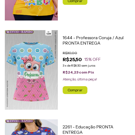
Comprar
🚀 ENVIO + RÁPIDO
1644 - Professora Coruja / Azul
PRONTA ENTREGA
R$30,00
R$25,50
15
% OFF
3
x
de
R$8,50
sem juros
R$24,23
com
Pix
Atenção, última peça!
Comprar
🚀 ENVIO + RÁPIDO
2261 - Educação PRONTA
ENTREGA