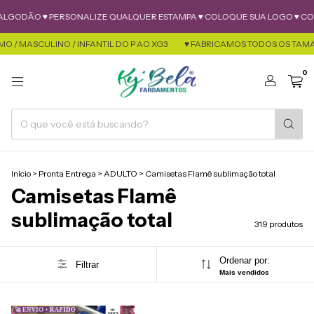
ERSONALIZE QUALQUER ESTAMPA ♥ COLOQUE SUA LOGO ♥ COLOQUE BOLSO 
 / INFANTIL DO P AO XG3
♥ FABRICAMOS TODOS OS TAMANHOS FEMINIMO
0
Início
>
Pronta Entrega
>
ADULTO
>
Camisetas Flamê sublimação total
Camisetas Flamê
sublimação total
319 produtos
Ordenar por:
Filtrar
Mais vendidos
🚀 ENVIO + RÁPIDO