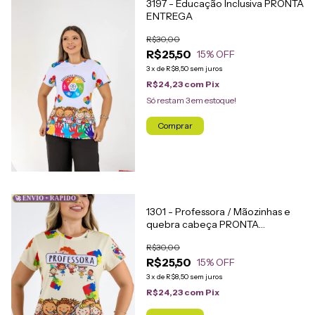
3197 - Educação Inclusiva PRONTA
ENTREGA
R$30,00
R$25,50
15
% OFF
3
x
de
R$8,50
sem juros
R$24,23
com
Pix
Só restam
3
em estoque!
Comprar
🚀 ENVIO + RÁPIDO
1301 - Professora / Mãozinhas e
quebra cabeça PRONTA
ENTREGA
R$30,00
R$25,50
15
% OFF
3
x
de
R$8,50
sem juros
R$24,23
com
Pix