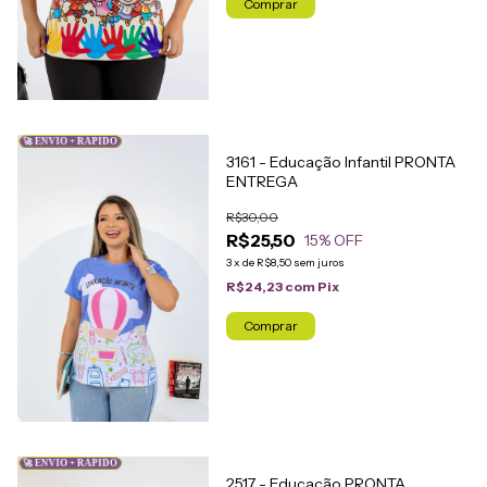
Comprar
🚀 ENVIO + RÁPIDO
3161 - Educação Infantil PRONTA
ENTREGA
R$30,00
R$25,50
15
% OFF
3
x
de
R$8,50
sem juros
R$24,23
com
Pix
Comprar
🚀 ENVIO + RÁPIDO
2517 - Educação PRONTA