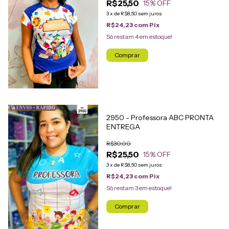
R$25,50
15
% OFF
3
x
de
R$8,50
sem juros
R$24,23
com
Pix
Só restam
4
em estoque!
Comprar
🚀 ENVIO + RÁPIDO
2950 - Professora ABC PRONTA
ENTREGA
R$30,00
R$25,50
15
% OFF
3
x
de
R$8,50
sem juros
R$24,23
com
Pix
Só restam
3
em estoque!
Comprar