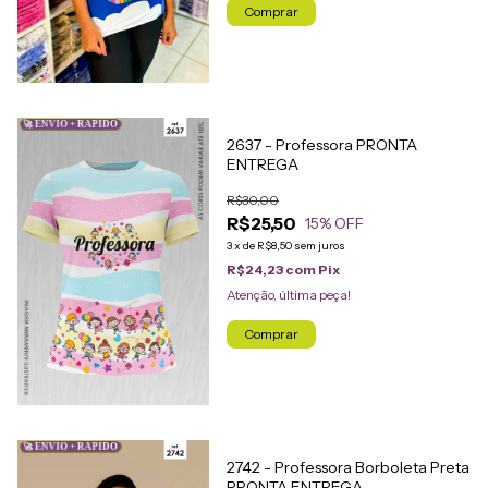
Comprar
🚀 ENVIO + RÁPIDO
2637 - Professora PRONTA
ENTREGA
R$30,00
R$25,50
15
% OFF
3
x
de
R$8,50
sem juros
R$24,23
com
Pix
Atenção, última peça!
Comprar
🚀 ENVIO + RÁPIDO
2742 - Professora Borboleta Preta
PRONTA ENTREGA