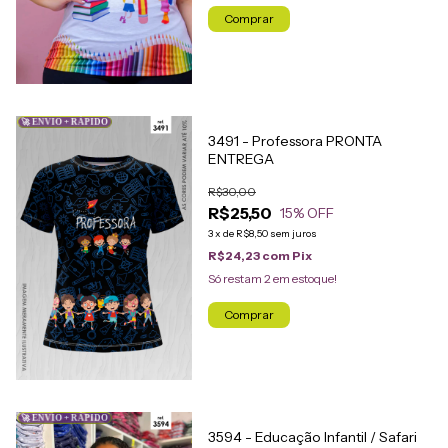
Comprar
🚀 ENVIO + RÁPIDO
3491 - Professora PRONTA
ENTREGA
R$30,00
R$25,50
15
% OFF
3
x
de
R$8,50
sem juros
R$24,23
com
Pix
Só restam
2
em estoque!
Comprar
🚀 ENVIO + RÁPIDO
3594 - Educação Infantil / Safari