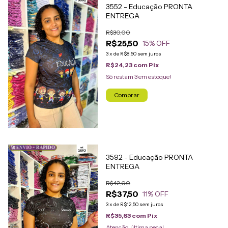
3552 - Educação PRONTA
ENTREGA
R$30,00
R$25,50
15
% OFF
3
x
de
R$8,50
sem juros
R$24,23
com
Pix
Só restam
3
em estoque!
Comprar
🚀 ENVIO + RÁPIDO
3592 - Educação PRONTA
ENTREGA
R$42,00
R$37,50
11
% OFF
3
x
de
R$12,50
sem juros
R$35,63
com
Pix
Atenção, última peça!