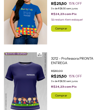
R$25,50
15
% OFF
3
x
de
R$8,50
sem juros
R$24,23
com
Pix
Só restam
4
em estoque!
Comprar
🚀 ENVIO + RÁPIDO
3212 - Professora PRONTA
ENTREGA
R$30,00
R$25,50
15
% OFF
3
x
de
R$8,50
sem juros
R$24,23
com
Pix
Comprar