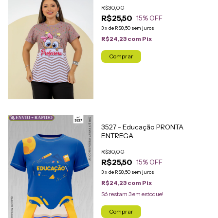
R$30,00
R$25,50
15
% OFF
3
x
de
R$8,50
sem juros
R$24,23
com
Pix
Comprar
🚀 ENVIO + RÁPIDO
3527 - Educação PRONTA
ENTREGA
R$30,00
R$25,50
15
% OFF
3
x
de
R$8,50
sem juros
R$24,23
com
Pix
Só restam
3
em estoque!
Comprar