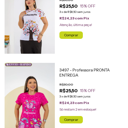
R$25,50
15
% OFF
3
x
de
R$8,50
sem juros
R$24,23
com
Pix
Atenção, última peça!
Comprar
🚀 ENVIO + RÁPIDO
3497 - Professora PRONTA
ENTREGA
R$30,00
R$25,50
15
% OFF
3
x
de
R$8,50
sem juros
R$24,23
com
Pix
Só restam
2
em estoque!
Comprar