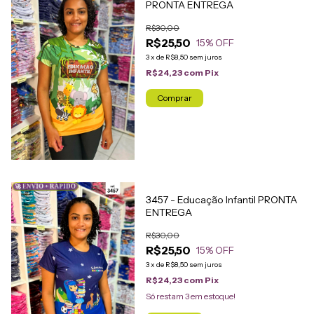
PRONTA ENTREGA
R$30,00
R$25,50
15
% OFF
3
x
de
R$8,50
sem juros
R$24,23
com
Pix
Comprar
🚀 ENVIO + RÁPIDO
3457 - Educação Infantil PRONTA
ENTREGA
R$30,00
R$25,50
15
% OFF
3
x
de
R$8,50
sem juros
R$24,23
com
Pix
Só restam
3
em estoque!