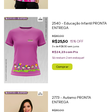
🚀 ENVIO + RÁPIDO
2540 - Educação Infantil PRONTA
ENTREGA
R$30,00
R$25,50
15
% OFF
3
x
de
R$8,50
sem juros
R$24,23
com
Pix
Só restam
2
em estoque!
Comprar
🚀 ENVIO + RÁPIDO
2773 - Autismo PRONTA
ENTREGA
R$30,00