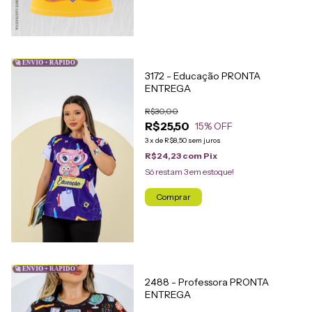
🚀 ENVIO + RÁPIDO
3172 - Educação PRONTA
ENTREGA
R$30,00
R$25,50
15
% OFF
3
x
de
R$8,50
sem juros
R$24,23
com
Pix
Só restam
3
em estoque!
Comprar
🚀 ENVIO + RÁPIDO
2488 - Professora PRONTA
ENTREGA