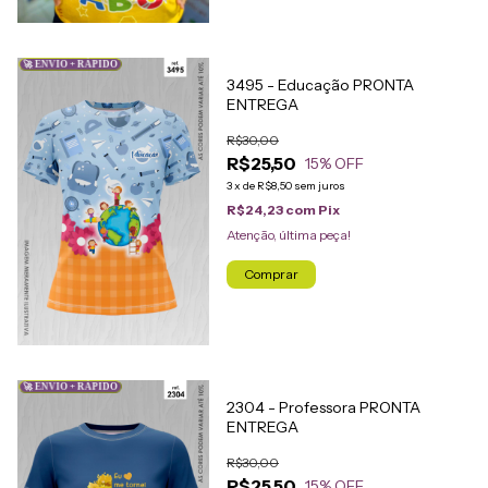
🚀 ENVIO + RÁPIDO
3495 - Educação PRONTA
ENTREGA
R$30,00
R$25,50
15
% OFF
3
x
de
R$8,50
sem juros
R$24,23
com
Pix
Atenção, última peça!
Comprar
🚀 ENVIO + RÁPIDO
2304 - Professora PRONTA
ENTREGA
R$30,00
R$25,50
15
% OFF