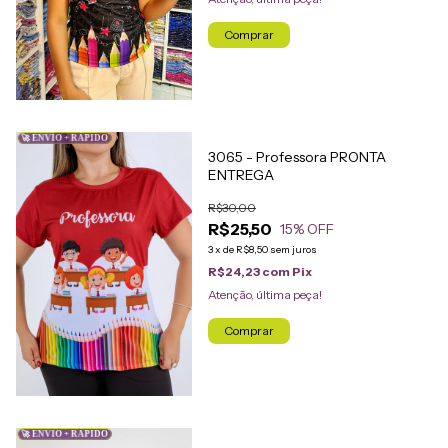
Comprar
🚀 ENVIO + RÁPIDO
3065 - Professora PRONTA
ENTREGA
R$30,00
R$25,50
15
% OFF
3
x
de
R$8,50
sem juros
R$24,23
com
Pix
Atenção, última peça!
Comprar
🚀 ENVIO + RÁPIDO