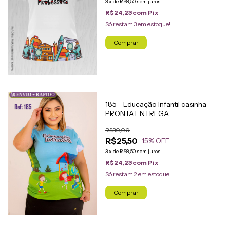
3
x
de
R$8,50
sem juros
R$24,23
com
Pix
Só restam
3
em estoque!
Comprar
🚀 ENVIO + RÁPIDO
185 - Educação Infantil casinha
PRONTA ENTREGA
R$30,00
R$25,50
15
% OFF
3
x
de
R$8,50
sem juros
R$24,23
com
Pix
Só restam
2
em estoque!
Comprar