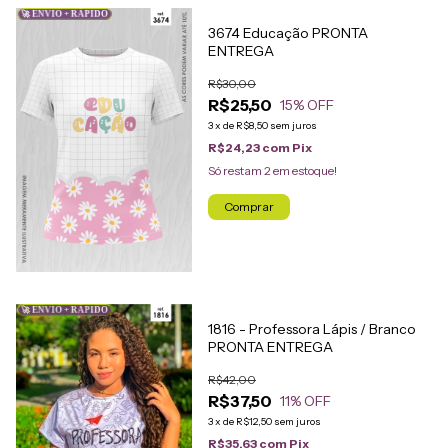
🚀 ENVIO + RÁPIDO
3674 Educação PRONTA
ENTREGA
R$30,00
R$25,50
15
% OFF
3
x
de
R$8,50
sem juros
R$24,23
com
Pix
Só restam
2
em estoque!
Comprar
🚀 ENVIO + RÁPIDO
1816 - Professora Lápis / Branco
PRONTA ENTREGA
R$42,00
R$37,50
11
% OFF
3
x
de
R$12,50
sem juros
R$35,63
com
Pix