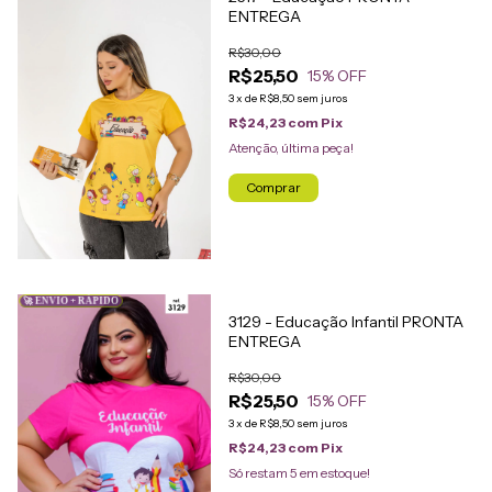
ENTREGA
R$30,00
R$25,50
15
% OFF
3
x
de
R$8,50
sem juros
R$24,23
com
Pix
Atenção, última peça!
Comprar
🚀 ENVIO + RÁPIDO
3129 - Educação Infantil PRONTA
ENTREGA
R$30,00
R$25,50
15
% OFF
3
x
de
R$8,50
sem juros
R$24,23
com
Pix
Só restam
5
em estoque!