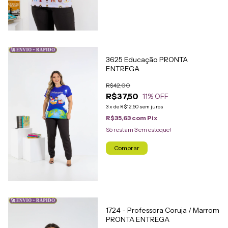
🚀 ENVIO + RÁPIDO
3625 Educação PRONTA
ENTREGA
R$42,00
R$37,50
11
% OFF
3
x
de
R$12,50
sem juros
R$35,63
com
Pix
Só restam
3
em estoque!
Comprar
🚀 ENVIO + RÁPIDO
1724 - Professora Coruja / Marrom
PRONTA ENTREGA