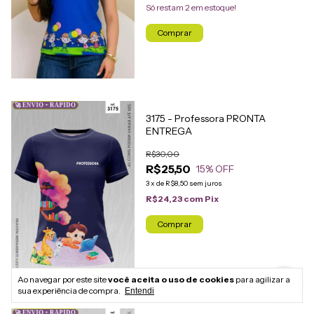
Só restam
2
em estoque!
Comprar
🚀 ENVIO + RÁPIDO
3175 - Professora PRONTA
ENTREGA
R$30,00
R$25,50
15
% OFF
3
x
de
R$8,50
sem juros
R$24,23
com
Pix
Comprar
Ao navegar por este site
você aceita o uso de cookies
para agilizar a
sua experiência de compra.
Entendi
🚀 ENVIO + RÁPIDO