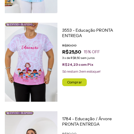
🚀 ENVIO + RÁPIDO
3553 - Educação PRONTA
ENTREGA
R$30,00
R$25,50
15
% OFF
3
x
de
R$8,50
sem juros
R$24,23
com
Pix
Só restam
3
em estoque!
Comprar
🚀 ENVIO + RÁPIDO
1784 - Educação / Árvore
PRONTA ENTREGA
R$30,00