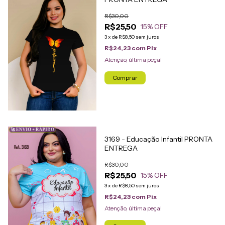
R$30,00
R$25,50
15
% OFF
3
x
de
R$8,50
sem juros
R$24,23
com
Pix
Atenção, última peça!
Comprar
🚀 ENVIO + RÁPIDO
3169 - Educação Infantil PRONTA
ENTREGA
R$30,00
R$25,50
15
% OFF
3
x
de
R$8,50
sem juros
R$24,23
com
Pix
Atenção, última peça!