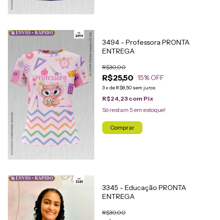
🚀 ENVIO + RÁPIDO
3494 - Professora PRONTA
ENTREGA
R$30,00
R$25,50
15
% OFF
3
x
de
R$8,50
sem juros
R$24,23
com
Pix
Só restam
5
em estoque!
Comprar
🚀 ENVIO + RÁPIDO
3345 - Educação PRONTA
ENTREGA
R$30,00