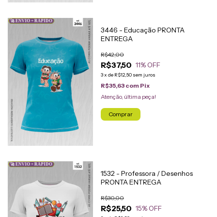
🚀 ENVIO + RÁPIDO
3446 - Educação PRONTA
ENTREGA
R$42,00
R$37,50
11
% OFF
3
x
de
R$12,50
sem juros
R$35,63
com
Pix
Atenção, última peça!
Comprar
🚀 ENVIO + RÁPIDO
1532 - Professora / Desenhos
PRONTA ENTREGA
R$30,00
R$25,50
15
% OFF