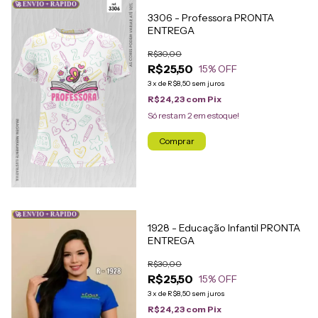
🚀 ENVIO + RÁPIDO
3306 - Professora PRONTA
ENTREGA
R$30,00
R$25,50
15
% OFF
3
x
de
R$8,50
sem juros
R$24,23
com
Pix
Só restam
2
em estoque!
Comprar
🚀 ENVIO + RÁPIDO
1928 - Educação Infantil PRONTA
ENTREGA
R$30,00
R$25,50
15
% OFF
3
x
de
R$8,50
sem juros
R$24,23
com
Pix