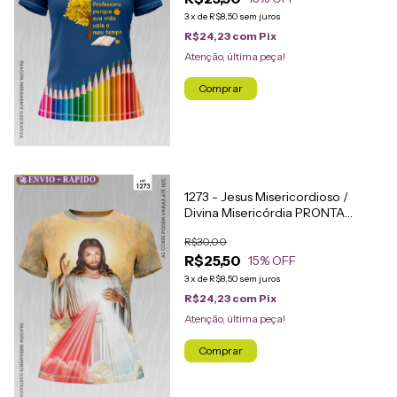
3
x
de
R$8,50
sem juros
R$24,23
com
Pix
Atenção, última peça!
Comprar
🚀 ENVIO + RÁPIDO
1273 - Jesus Misericordioso /
Divina Misericórdia PRONTA
ENTREGA
R$30,00
R$25,50
15
% OFF
3
x
de
R$8,50
sem juros
R$24,23
com
Pix
Atenção, última peça!
Comprar