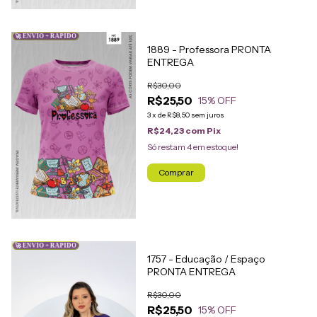
🚀 ENVIO + RÁPIDO
1889 - Professora PRONTA
ENTREGA
R$30,00
R$25,50
15
% OFF
3
x
de
R$8,50
sem juros
R$24,23
com
Pix
Só restam
4
em estoque!
Comprar
🚀 ENVIO + RÁPIDO
1757 - Educação / Espaço
PRONTA ENTREGA
R$30,00
R$25,50
15
% OFF