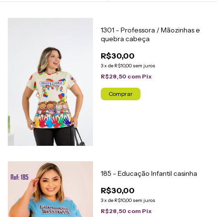
1301 - Professora / Mãozinhas e
quebra cabeça
R$30,00
3
x
de
R$10,00
sem juros
R$28,50
com
Pix
Comprar
185 - Educação Infantil casinha
R$30,00
3
x
de
R$10,00
sem juros
R$28,50
com
Pix