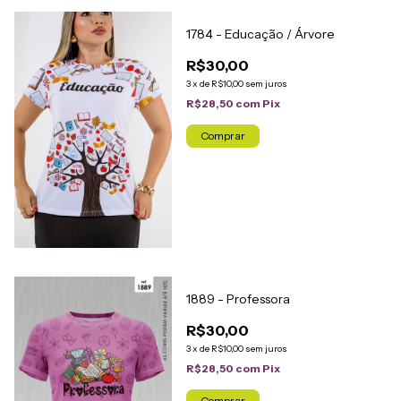
1784 - Educação / Árvore
R$30,00
3
x
de
R$10,00
sem juros
R$28,50
com
Pix
Comprar
1889 - Professora
R$30,00
3
x
de
R$10,00
sem juros
R$28,50
com
Pix
Comprar