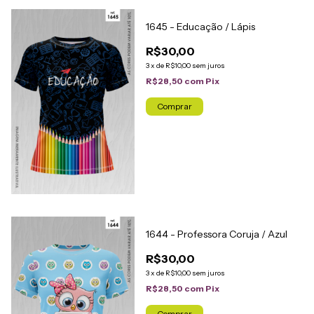
1645 - Educação / Lápis
R$30,00
3
x
de
R$10,00
sem juros
R$28,50
com
Pix
Comprar
1644 - Professora Coruja / Azul
R$30,00
3
x
de
R$10,00
sem juros
R$28,50
com
Pix
Comprar