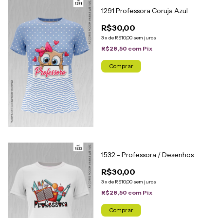
1291 Professora Coruja Azul
R$30,00
3
x
de
R$10,00
sem juros
R$28,50
com
Pix
Comprar
1532 - Professora / Desenhos
R$30,00
3
x
de
R$10,00
sem juros
R$28,50
com
Pix
Comprar