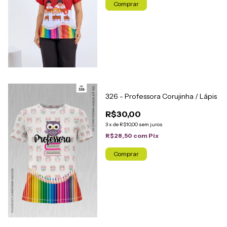
Comprar
326 - Professora Corujinha / Lápis
R$30,00
3
x
de
R$10,00
sem juros
R$28,50
com
Pix
Comprar