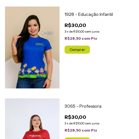
1928 - Educação Infantil
R$30,00
3
x
de
R$10,00
sem juros
R$28,50
com
Pix
Comprar
3065 - Professora
R$30,00
3
x
de
R$10,00
sem juros
R$28,50
com
Pix