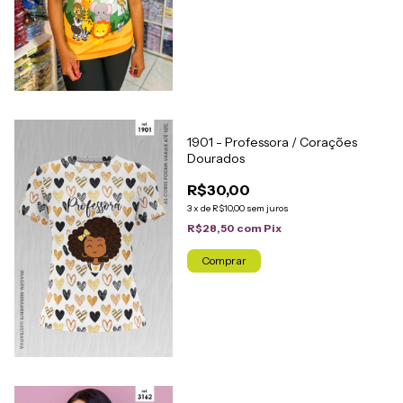
1901 - Professora / Corações
Dourados
R$30,00
3
x
de
R$10,00
sem juros
R$28,50
com
Pix
Comprar