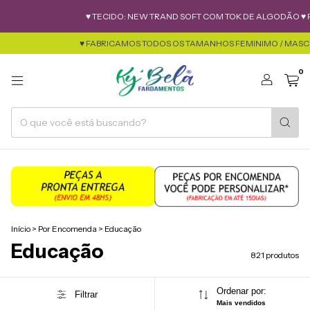
♥ TECIDO: NEW TRAND SOFT COM TOK DE ALGODÃO ♥ PERSONALIZE
♥ FABRICAMOS TODOS OS TAMANHOS FEMINIMO / MASCULINO / INFANT
0
Início
>
Por Encomenda
>
Educação
Educação
821 produtos
Ordenar por:
Filtrar
Mais vendidos