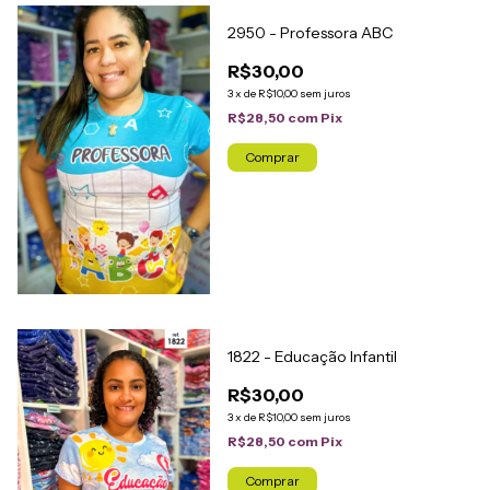
2950 - Professora ABC
R$30,00
3
x
de
R$10,00
sem juros
R$28,50
com
Pix
Comprar
1822 - Educação Infantil
R$30,00
3
x
de
R$10,00
sem juros
R$28,50
com
Pix
Comprar