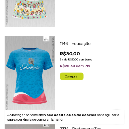
1146 - Educação
R$30,00
3
x
de
R$10,00
sem juros
R$28,50
com
Pix
Comprar
Ao navegar por este site
você aceita o uso de cookies
para agilizar a
sua experiência de compra.
Entendi
2774 - Professora/Zoo