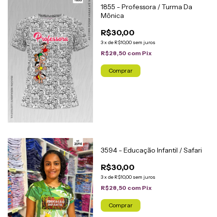
1855 - Professora / Turma Da
Mônica
R$30,00
3
x
de
R$10,00
sem juros
R$28,50
com
Pix
Comprar
3594 - Educação Infantil / Safari
R$30,00
3
x
de
R$10,00
sem juros
R$28,50
com
Pix
Comprar