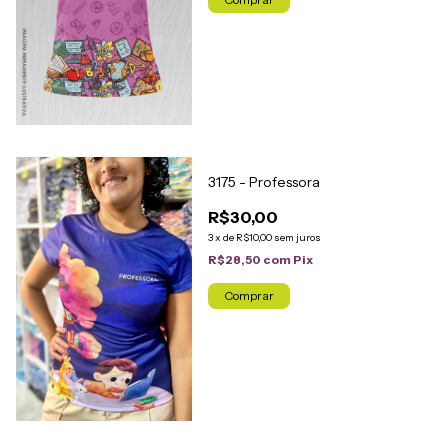
3175 - Professora
R$30,00
3
x
de
R$10,00
sem juros
R$28,50
com
Pix
Comprar