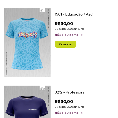
1561 - Educação / Azul
R$30,00
3
x
de
R$10,00
sem juros
R$28,50
com
Pix
Comprar
3212 - Professora
R$30,00
3
x
de
R$10,00
sem juros
R$28,50
com
Pix