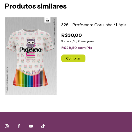
Produtos similares
326 - Professora Corujinha / Lápis
R$30,00
3
x
de
R$10,00
sem juros
R$28,50
com
Pix
Comprar