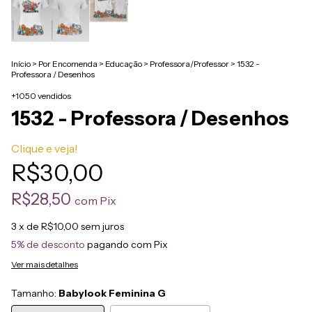
Início
>
Por Encomenda
>
Educação
>
Professora/Professor
>
1532 -
Professora / Desenhos
+1050 vendidos
1532 - Professora / Desenhos
Clique e veja!
R$30,00
R$28,50
com
Pix
3
x de
R$10,00
sem juros
5% de desconto
pagando com Pix
Ver mais detalhes
Tamanho:
Babylook Feminina G