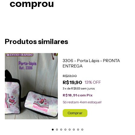
comprou
Produtos similares
🚀 ENVIO + RÁPIDO
3306 - Porta Lápis - PRONTA
ENTREGA
R$23,00
R$19,90
13
% OFF
3
x
de
R$6,63
sem juros
R$18,91
com
Pix
Só restam
4
em estoque!