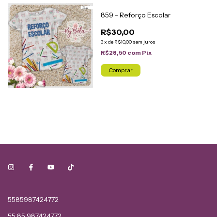
859 - Reforço Escolar
R$30,00
3
x
de
R$10,00
sem juros
R$28,50
com
Pix
Comprar
5585987424772
55 85 987424772