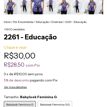
Início
>
Por Encomenda
>
Educação
>
Diversos
>
2261 - Educação
+1900 vendidos
2261 - Educação
Clique e veja!
R$30,00
R$28,50
com
Pix
3
x de
R$10,00
sem juros
5% de desconto
pagando com Pix
Ver mais detalhes
Tamanho:
Babylook Feminina G
Babylook Feminina G
Babylook Feminina GG