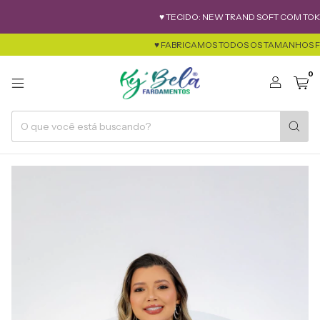
♥ TECIDO: NEW TRAND SOFT COM TOK DE A
♥ FABRICAMOS TODOS OS TAMANHOS FEMINIMO
0