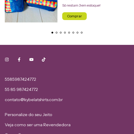
Só restam
3
em estoque!
5585987424772
55 85 987424772
contato@kybelatshirts.com.br
Personalize do seu Jeito
Veja como ser uma Revendedora