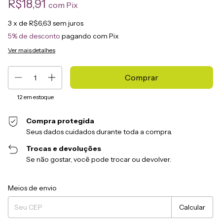
R$18,91
com
Pix
3
x de
R$6,63
sem juros
5% de desconto
pagando com Pix
Ver mais detalhes
12
em estoque
Compra protegida
Seus dados cuidados durante toda a compra.
Trocas e devoluções
Se não gostar, você pode trocar ou devolver.
Entregas para o CEP:
Alterar CEP
Meios de envio
Calcular