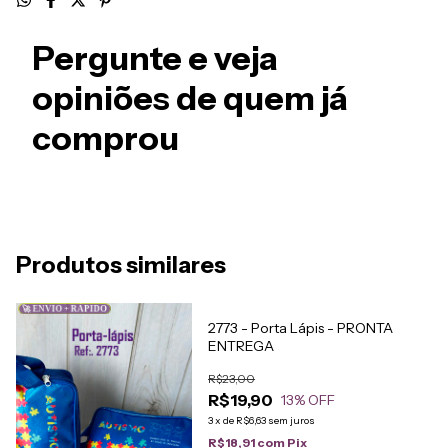
Pergunte e veja
opiniões de quem já
comprou
Produtos similares
🚀 ENVIO + RÁPIDO
2773 - Porta Lápis - PRONTA
ENTREGA
R$23,00
R$19,90
13
% OFF
3
x
de
R$6,63
sem juros
R$18,91
com
Pix