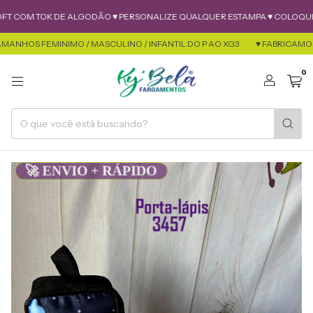
T COM TOK DE ALGODÃO ♥ PERSONALIZE QUALQUER ESTAMPA ♥ COLOQUE S
NHOS FEMINIMO / MASCULINO / INFANTIL DO P AO XG3
♥ FABRICAMOS T
0
🚀 ENVIO + RÁPIDO