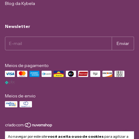
Blog da Kybela
Newsletter
Meios de pagamento
Meios de envio
Copyright Kybela Tshirts - 20196865000182 - 2026. Todos os direitos
Ao navegar por este site
você aceita o uso de cookies
para agilizar a
reservados.