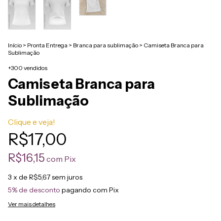
Início
>
Pronta Entrega
>
Branca para sublimação
>
Camiseta Branca para
Sublimação
+300 vendidos
Camiseta Branca para
Sublimação
Clique e veja!
R$17,00
R$16,15
com
Pix
3
x de
R$5,67
sem juros
5% de desconto
pagando com Pix
Ver mais detalhes