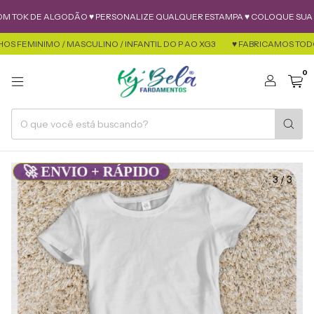
 DE ALGODÃO ♥ PERSONALIZE QUALQUER ESTAMPA ♥ COLOQUE SUA LOGO ♥
NIMO / MASCULINO / INFANTIL DO P AO XG3
♥ FABRICAMOS TODOS OS T
0
🚀 ENVIO + RÁPIDO
3
/
3