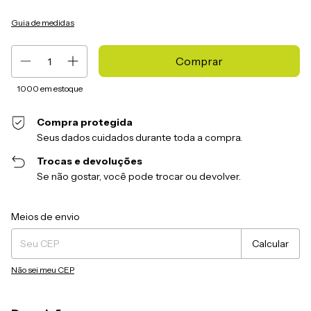
Guia de medidas
1000
em estoque
Compra protegida
Seus dados cuidados durante toda a compra.
Trocas e devoluções
Se não gostar, você pode trocar ou devolver.
Entregas para o CEP:
Alterar CEP
Meios de envio
Calcular
Não sei meu CEP