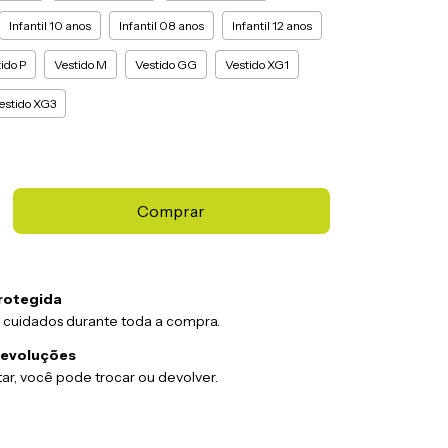
Infantil 10 anos
Infantil 08 anos
Infantil 12 anos
ido P
Vestido M
Vestido GG
Vestido XG1
estido XG3
rotegida
 cuidados durante toda a compra.
devoluções
ar, você pode trocar ou devolver.
:
Alterar CEP