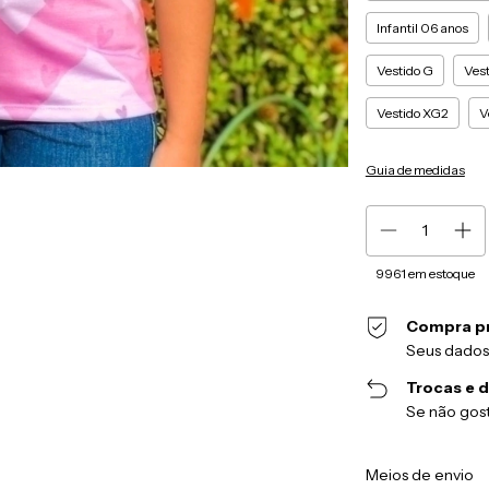
Infantil 06 anos
Vestido G
Vest
Vestido XG2
V
Guia de medidas
9961
em estoque
Compra p
Seus dados
Trocas e 
Se não gost
Entregas para o CEP
Meios de envio