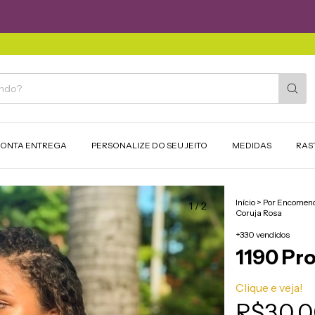
RONTA ENTREGA
PERSONALIZE DO SEU JEITO
MEDIDAS
RAS
Início
>
Por Encomen
1
/
2
Coruja Rosa
+330 vendidos
1190 Pr
Clique e veja!
R$30,0