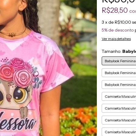
R$28,50
co
3
x de
R$10,00
s
5% de desconto
Ver mais detalhes
Tamanho:
Babyl
Babylook Feminina
Babylook Feminin
Babylook Feminin
Camiseta Masculi
Camiseta Masculin
Camiseta Masculi
Camiseta Masculi