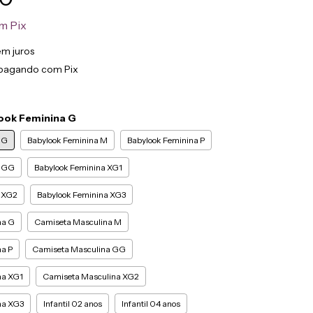
m
Pix
em juros
pagando com Pix
ook Feminina G
 G
Babylook Feminina M
Babylook Feminina P
a GG
Babylook Feminina XG1
a XG2
Babylook Feminina XG3
na G
Camiseta Masculina M
a P
Camiseta Masculina GG
na XG1
Camiseta Masculina XG2
na XG3
Infantil 02 anos
Infantil 04 anos