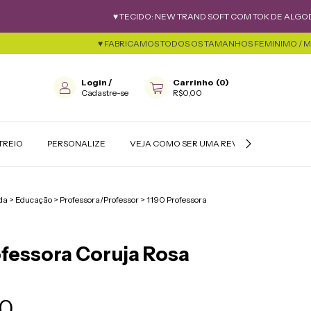
♥ TECIDO: NEW TRAND SOFT COM TOK DE ALGODÃO ♥ PER
♥ FABRICAMOS TODOS OS TAMANHOS FEMINIMO / MASCULINO / 
Login
/
Carrinho
(
0
)
Cadastre-se
R$0,00
TREIO
PERSONALIZE
VEJA COMO SER UMA REVENDEDORA
da
>
Educação
>
Professora/Professor
>
1190 Professora
ofessora Coruja Rosa
0