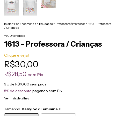
Início
>
Por Encomenda
>
Educação
>
Professora/Professor
>
1613 - Professora
/ Crianças
+700 vendidos
1613 - Professora / Crianças
Clique e veja!
R$30,00
R$28,50
com
Pix
3
x de
R$10,00
sem juros
5% de desconto
pagando com Pix
Ver mais detalhes
Tamanho:
Babylook Feminina G